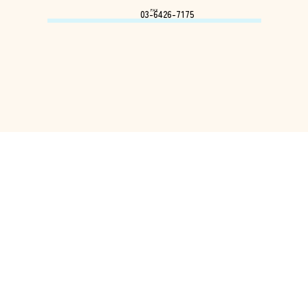
FAX
03-6426-7175