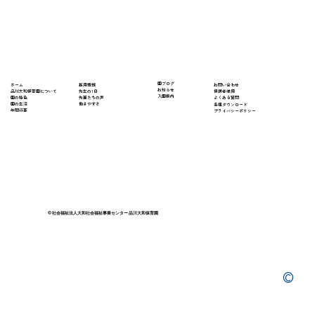
​園ブログ
採用情報
ホーム
​お問い合わせ
お知らせ
先生の1日
​品川大和保育園について
保護者様用
入園案内
先輩たちの声
園の特色
よくある質問
働きやすさ
園の生活
​各種ダウンロード
年間行事
プライバシーポリシー
© 社会福祉法人大和社会福祉事業センター 品川大和保育園
©