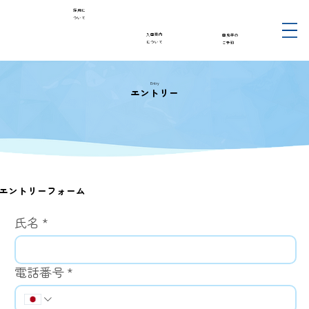
採用に
ついて
入園案内
園見学の
について
ご予約
Entry
エントリー
エントリーフォーム
氏名
*
電話番号
*