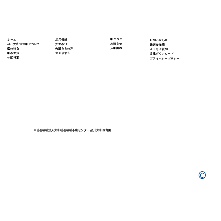
​園ブログ
採用情報
ホーム
​お問い合わせ
お知らせ
先生の1日
​品川大和保育園について
保護者様用
入園案内
先輩たちの声
園の特色
よくある質問
働きやすさ
園の生活
​各種ダウンロード
年間行事
プライバシーポリシー
© 社会福祉法人大和社会福祉事業センター 品川大和保育園
©