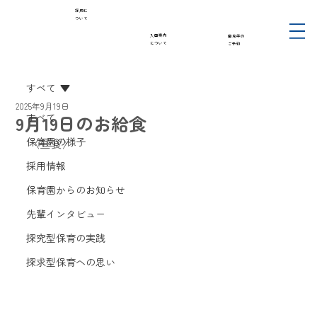
採用に
ついて
入園案内
園見学の
について
ご予約
すべて
2025年9月19日
9月19日のお給食
すべて
保育園の様子
〈昼食〉
採用情報
保育園からのお知らせ
先輩インタビュー
探究型保育の実践
探求型保育への思い