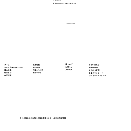
〒142-0062
東京都品川区小山4丁目3番9号
03-6426-7788
​園ブログ
採用情報
ホーム
​お問い合わせ
お知らせ
先生の1日
​品川大和保育園について
保護者様用
入園案内
先輩たちの声
園の特色
よくある質問
働きやすさ
園の生活
​各種ダウンロード
年間行事
プライバシーポリシー
© 社会福祉法人大和社会福祉事業センター 品川大和保育園