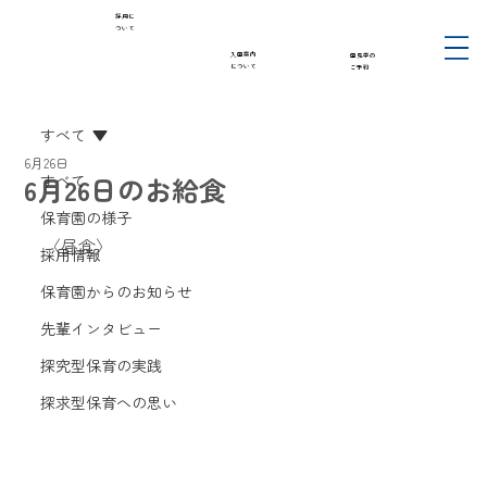
採用に
ついて
入園案内
園見学の
について
ご予約
すべて
6月26日
6月26日のお給食
すべて
保育園の様子
〈昼食〉
採用情報
保育園からのお知らせ
先輩インタビュー
探究型保育の実践
探求型保育への思い