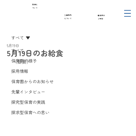
採用に
ついて
入園案内
園見学の
について
ご予約
すべて
5月19日
5月19日のお給食
すべて
保育園の様子
〈昼食〉
採用情報
保育園からのお知らせ
先輩インタビュー
探究型保育の実践
探求型保育への思い