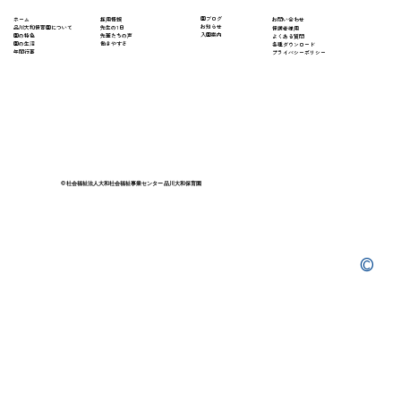
​園ブログ
採用情報
ホーム
​お問い合わせ
お知らせ
先生の1日
​品川大和保育園について
保護者様用
入園案内
先輩たちの声
園の特色
よくある質問
働きやすさ
園の生活
​各種ダウンロード
年間行事
プライバシーポリシー
© 社会福祉法人大和社会福祉事業センター 品川大和保育園
©