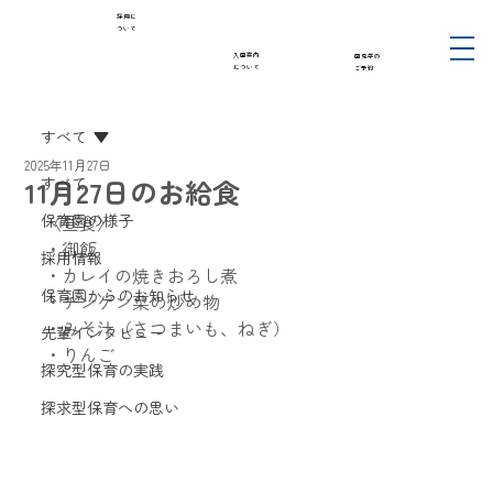
採用に
ついて
入園案内
園見学の
について
ご予約
すべて
2025年11月27日
11月27日のお給食
すべて
保育園の様子
〈昼食〉
・御飯
採用情報
・カレイの焼きおろし煮
保育園からのお知らせ
・チンゲン菜の炒め物
・みそ汁（さつまいも、ねぎ）
先輩インタビュー
・りんご
探究型保育の実践
探求型保育への思い