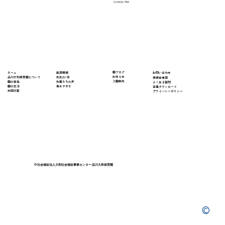
03-6426-7788
​園ブログ
採用情報
ホーム
​お問い合わせ
お知らせ
先生の1日
​品川大和保育園について
保護者様用
入園案内
先輩たちの声
園の特色
よくある質問
働きやすさ
園の生活
​各種ダウンロード
年間行事
プライバシーポリシー
© 社会福祉法人大和社会福祉事業センター 品川大和保育園
©