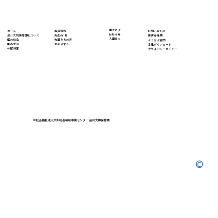
​園ブログ
採用情報
ホーム
​お問い合わせ
お知らせ
先生の1日
​品川大和保育園について
保護者様用
入園案内
先輩たちの声
園の特色
よくある質問
働きやすさ
園の生活
​各種ダウンロード
年間行事
プライバシーポリシー
© 社会福祉法人大和社会福祉事業センター 品川大和保育園
©