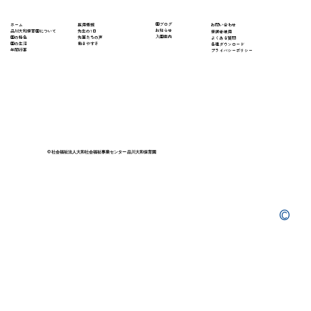
​園ブログ
採用情報
ホーム
​お問い合わせ
お知らせ
先生の1日
​品川大和保育園について
保護者様用
入園案内
先輩たちの声
園の特色
よくある質問
働きやすさ
園の生活
​各種ダウンロード
年間行事
プライバシーポリシー
© 社会福祉法人大和社会福祉事業センター 品川大和保育園
©