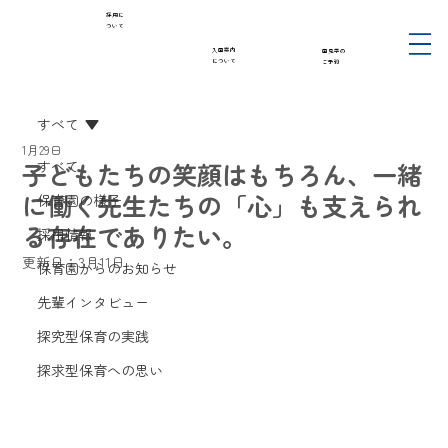
採用に
ついて
入園案内
園見学の
について
ご予約
すべて
1月29日
子どもたちの笑顔はもちろん、一緒
すべて
に働く先生たちの「心」も支えられ
保育園の様子
る存在でありたい。
採用情報
更新日：
3月11日
保育園からのお知らせ
先輩インタビュー
探究型保育の実践
探求型保育への思い