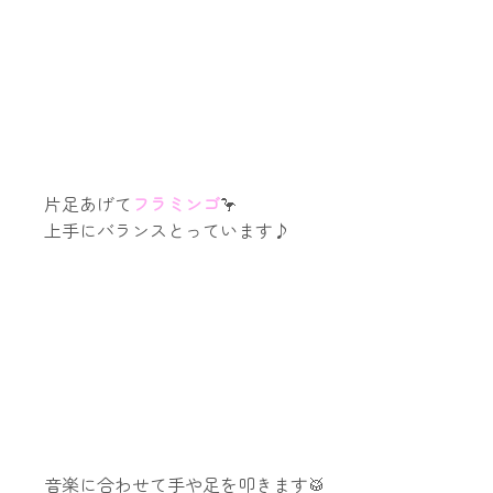
片足あげて
フラミンゴ
🦩
上手にバランスとっています♪
音楽に合わせて手や足を叩きます🥁