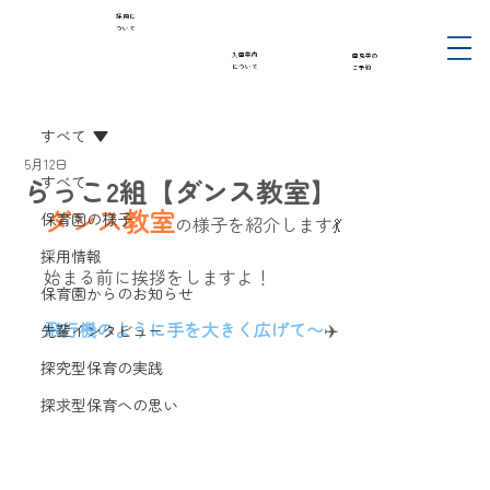
採用に
ついて
入園案内
園見学の
について
ご予約
すべて
5月12日
らっこ2組【ダンス教室】
すべて
ダンス教室
保育園の様子
の様子を紹介します💃
採用情報
始まる前に挨拶をしますよ！
保育園からのお知らせ
飛行機のように手を大きく広げて〜
✈️
先輩インタビュー
探究型保育の実践
探求型保育への思い