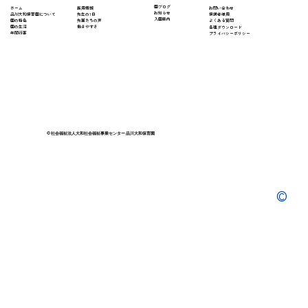
​園ブログ
採用情報
ホーム
​お問い合わせ
お知らせ
先生の1日
​品川大和保育園について
保護者様用
入園案内
先輩たちの声
園の特色
よくある質問
働きやすさ
園の生活
​各種ダウンロード
年間行事
プライバシーポリシー
© 社会福祉法人大和社会福祉事業センター 品川大和保育園
©