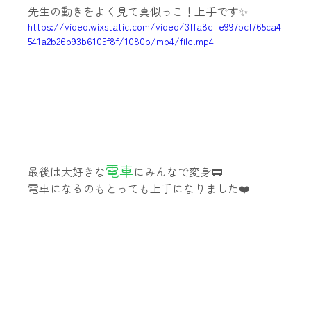
先生の動きをよく見て真似っこ！上手です✨
https://video.wixstatic.com/video/3ffa8c_e997bcf765ca4
541a2b26b93b6105f8f/1080p/mp4/file.mp4
電車
最後は大好きな
にみんなで変身🚃
電車になるのもとっても上手になりました❤️