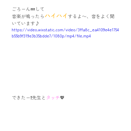
ごろーん💤して
ハイハイ
音楽が鳴ったら
するよ〜、音をよく聞
いています♪
https://video.wixstatic.com/video/3ffa8c_ea4109e4e1754
b55b9f319e3b35bdde7/1080p/mp4/file.mp4
できたー❗️先生と
タッチ
💖