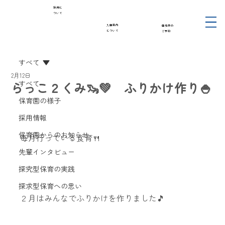
採用に
ついて
入園案内
園見学の
について
ご予約
すべて
2月12日
らっこ２くみ🦦💚 ふりかけ作り🍚
すべて
保育園の様子
採用情報
保育園からのお知らせ
毎月行っている食育🍴
先輩インタビュー
探究型保育の実践
探求型保育への思い
２月はみんなでふりかけを作りました🎵