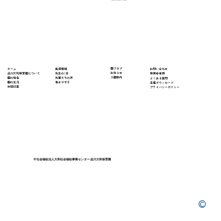
​園ブログ
採用情報
ホーム
​お問い合わせ
お知らせ
先生の1日
​品川大和保育園について
保護者様用
入園案内
先輩たちの声
園の特色
よくある質問
働きやすさ
園の生活
​各種ダウンロード
年間行事
プライバシーポリシー
© 社会福祉法人大和社会福祉事業センター 品川大和保育園
©