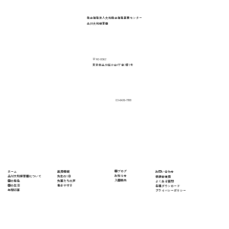
社会福祉法人大和社会福祉事業センター
品川大和保育園
〒142-0062
東京都品川区小山4丁目3番9号
03-6426-7788
​園ブログ
採用情報
ホーム
​お問い合わせ
お知らせ
先生の1日
​品川大和保育園について
保護者様用
入園案内
先輩たちの声
園の特色
よくある質問
働きやすさ
園の生活
​各種ダウンロード
年間行事
プライバシーポリシー