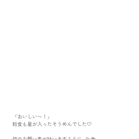
「おいしい〜！」
給食も星が入ったそうめんでした🤍
皆のお願い事が叶いますように...💫🎋