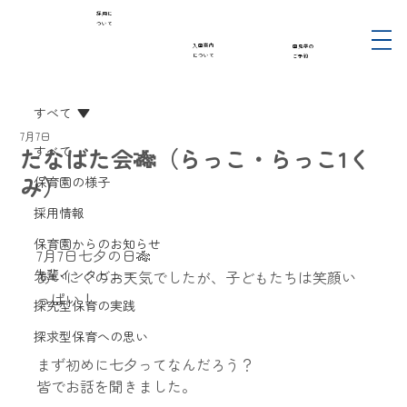
採用に
ついて
入園案内
園見学の
について
ご予約
すべて
7月7日
たなばた会🎋（らっこ・らっこ1く
すべて
み）
保育園の様子
採用情報
保育園からのお知らせ
7月7日七夕の日🎋
先輩インタビュー
あいにくのお天気でしたが、子どもたちは笑顔い
っぱい！
探究型保育の実践
探求型保育への思い
まず初めに七夕ってなんだろう？
皆でお話を聞きました。