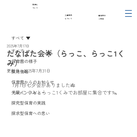
採用に
ついて
入園案内
園見学の
について
ご予約
すべて
2025年7月17日
たなばた会🌟（らっこ、らっこ1く
すべて
み）
保育園の様子
更新日：
2025年7月31日
採用情報
保育園からのお知らせ
7月7日七夕会がありました🎋
らっこくみとらっこ1くみでお部屋に集合です🦦
先輩インタビュー
探究型保育の実践
探求型保育への思い