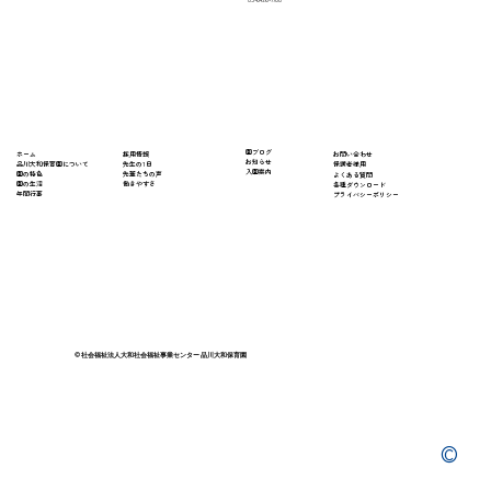
03-6426-7788
​園ブログ
採用情報
ホーム
​お問い合わせ
お知らせ
先生の1日
​品川大和保育園について
保護者様用
入園案内
先輩たちの声
園の特色
よくある質問
働きやすさ
園の生活
​各種ダウンロード
年間行事
プライバシーポリシー
© 社会福祉法人大和社会福祉事業センター 品川大和保育園
©