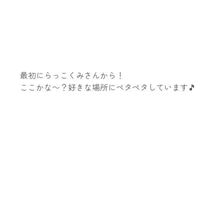
最初にらっこくみさんから！
ここかな〜？好きな場所にペタペタしています🎵