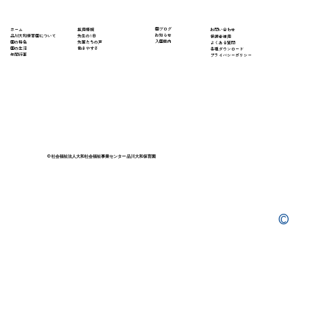
​園ブログ
採用情報
ホーム
​お問い合わせ
お知らせ
先生の1日
​品川大和保育園について
保護者様用
入園案内
先輩たちの声
園の特色
よくある質問
働きやすさ
園の生活
​各種ダウンロード
年間行事
プライバシーポリシー
© 社会福祉法人大和社会福祉事業センター 品川大和保育園
©