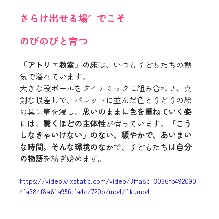
さらけ出せる場″でこそ
のびのびと育つ
「アトリエ教室」の床
は、いつも子どもたちの熱
気で溢れています。
大きな段ボールをダイナミックに組み合わせ
、
真
剣な眼差しで、パレットに並んだ色とりどりの絵
の具に筆を浸し、
思いのままに色を重ねていく姿
には、
驚くほどの主体性
が宿っています。
「こう
しなきゃいけない」のない、緩やかで、あいまい
な時間
。
そんな環境のなか
で、子どもたちは
自分
の物語
を紡ぎ始めます。
https://video.wixstatic.com/video/3ffa8c_3036fb492090
4fa384f8a61a95fefa4e/720p/mp4/file.mp4