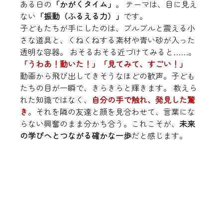
ある日の
「かがくタイム」
。 テーマは、目に見え
ない
「振動（ふるえる力）」
です。
子どもたちが手にしたのは、ブルブルと震える小
さな道具と、くねくねする素材や青い砂が入った
透明な容器。 おそるおそる近づけてみると……。
「うわあ！動いた！」「見てみて、すごい！」
動画から飛び出してきそうなほどの歓声。子ども
たちの目が一瞬で、きらきらと輝きます。 教えら
れた知識ではなく、
自分の手で触れ、発見した驚
き
。それを隣の友達と顔を見合わせて、言葉にな
らない興奮のまま分かち合う。これこそが、
未来
の学びへとつながる確かな一歩
だと感じます。