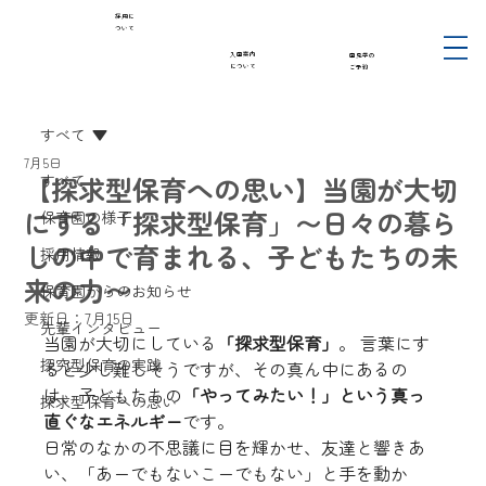
採用に
ついて
入園案内
園見学の
について
ご予約
すべて
7月5日
【探求型保育への思い】当園が大切
すべて
にする「探求型保育」〜日々の暮ら
保育園の様子
しの中で育まれる、子どもたちの未
採用情報
来の力〜
保育園からのお知らせ
更新日：
7月15日
先輩インタビュー
当園が大切にしている
「探求型保育」
。 言葉にす
探究型保育の実践
ると少し難しそうですが、その真ん中にあるの
は、子どもたちの
「やってみたい！」という真っ
探求型保育への思い
直ぐなエネルギー
です。
日常のなかの不思議に目を輝かせ、友達と響きあ
い、「あーでもないこーでもない」と手を動か